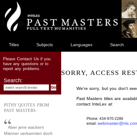
jump
to
main
content
Titles
Subjects
Languages
Search
Contact Us
Please
if you
have any questions or to
report any problems.
SORRY, ACCESS RES
Search:
We're sorry, but you don't see
Past Masters titles are availa
contact InteLex at:
PITHY QUOTES FROM
PAST MASTERS
Phone: 434-970-2286
webmaster@nlx.co
email:
Aber jene wackern
Männer verkannten doch