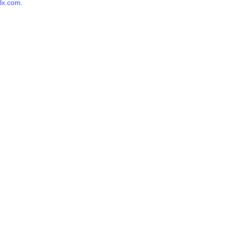
lx.com
.