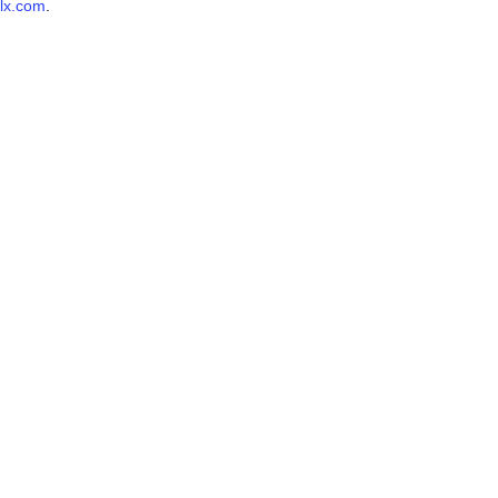
lx.com
.