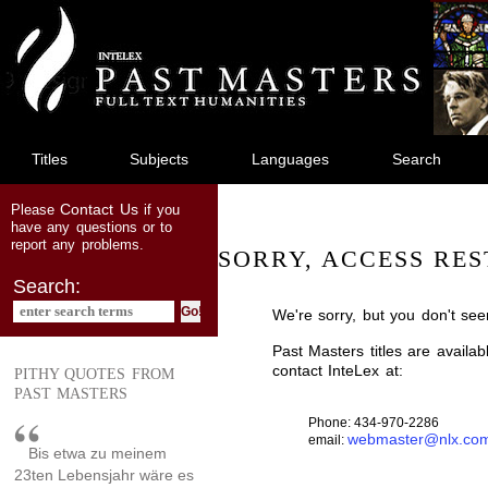
jump
to
main
content
Titles
Subjects
Languages
Search
Contact Us
Please
if you
have any questions or to
report any problems.
SORRY, ACCESS RES
Search:
We're sorry, but you don't see
Past Masters titles are availa
contact InteLex at:
PITHY QUOTES FROM
PAST MASTERS
Phone: 434-970-2286
webmaster@nlx.co
email:
Bis etwa zu meinem
23ten Lebensjahr wäre es